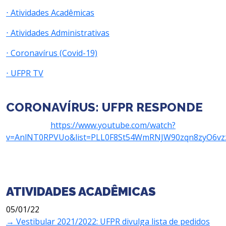
⋅ Atividades Acadêmicas
⋅ Atividades Administrativas
⋅ Coronavírus (Covid-19)
⋅ UFPR TV
CORONAVÍRUS: UFPR RESPONDE
https://www.youtube.com/watch?
v=AnlNT0RPVUo&list=PLL0F8St54WmRNJW90zqn8zyO6vz
ATIVIDADES ACADÊMICAS
05/01/22
→ Vestibular 2021/2022: UFPR divulga lista de pedidos