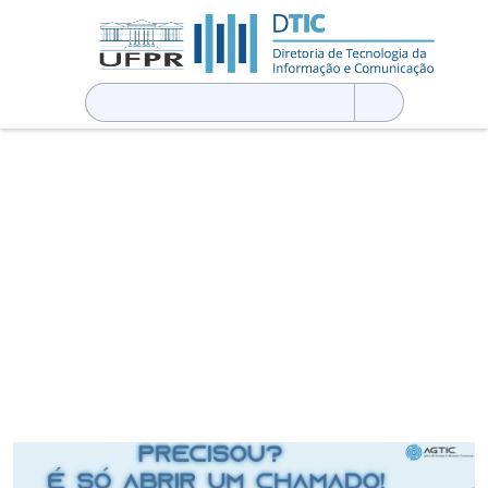
Pesquisar
por: