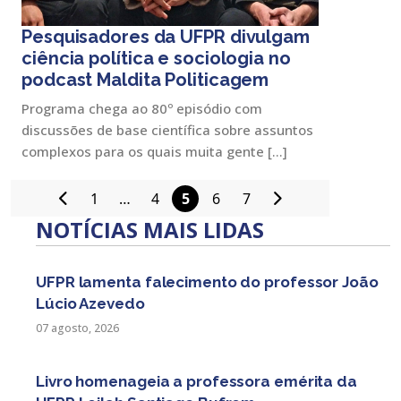
Pesquisadores da UFPR divulgam
ciência política e sociologia no
podcast Maldita Politicagem
Programa chega ao 80º episódio com
discussões de base científica sobre assuntos
complexos para os quais muita gente […]
1
…
4
5
6
7
Paginação
NOTÍCIAS MAIS LIDAS
de
posts
UFPR lamenta falecimento do professor João
Lúcio Azevedo
07 agosto, 2026
Livro homenageia a professora emérita da