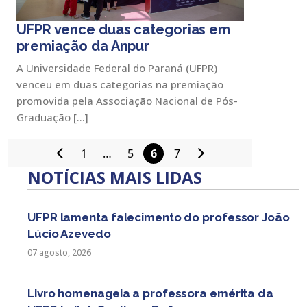
UFPR vence duas categorias em
premiação da Anpur
A Universidade Federal do Paraná (UFPR)
venceu em duas categorias na premiação
promovida pela Associação Nacional de Pós-
Graduação […]
1
…
5
6
7
Paginação
NOTÍCIAS MAIS LIDAS
de
posts
UFPR lamenta falecimento do professor João
Lúcio Azevedo
07 agosto, 2026
Livro homenageia a professora emérita da