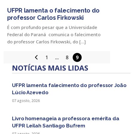
UFPR lamenta o falecimento do
professor Carlos Firkowski
É com profundo pesar que a Universidade
Federal do Paraná comunica o falecimento
do professor Carlos Firkowski, do […]
1
…
8
9
Paginação
NOTÍCIAS MAIS LIDAS
de
posts
UFPR lamenta falecimento do professor João
Lúcio Azevedo
07 agosto, 2026
Livro homenageia a professora emérita da
UFPR Leilah Santiago Bufrem
07 agosto, 2026