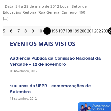
Data: 24 a 28 de maio de 2012 Local: Setor de
Educação/ Reitoria (Rua General Carneiro, 460
[…]
5
6
7
8
9
10
…
196
197
198
199
200
201
202
203
2
EVENTOS MAIS VISTOS
Audiência Pública da Comissão Nacional da
Verdade – 12 de novembro
06 novembro, 2012
100 anos da UFPR – comemorações de
Setembro
19 setembro, 2012