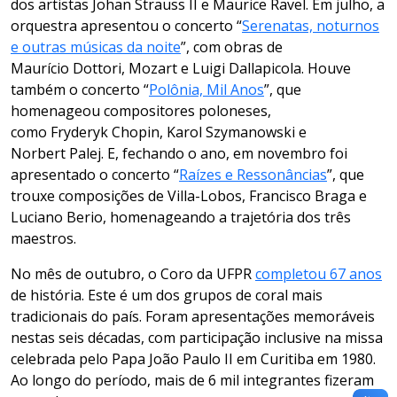
dos artistas Johan Strauss II e Maurice Ravel. Em julho, a
orquestra apresentou o concerto “
Serenatas, noturnos
e outras músicas da noite
”, com obras de
Maurício Dottori, Mozart e Luigi Dallapicola. Houve
também o concerto “
Polônia, Mil Anos
”, que
homenageou compositores poloneses,
como Fryderyk Chopin, Karol Szymanowski e
Norbert Palej. E, fechando o ano, em novembro foi
apresentado o concerto “
Raízes e Ressonâncias
”, que
trouxe composições de Villa-Lobos, Francisco Braga e
Luciano Berio, homenageando a trajetória dos três
maestros.
No mês de outubro, o Coro da UFPR
completou 67 anos
de história. Este é um dos grupos de coral mais
tradicionais do país. Foram apresentações memoráveis
nestas seis décadas, com participação inclusive na missa
celebrada pelo Papa João Paulo II em Curitiba em 1980.
Ao longo do período, mais de 6 mil integrantes fizeram