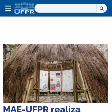
Pesquisar
por:
MAE-UFPR realiza