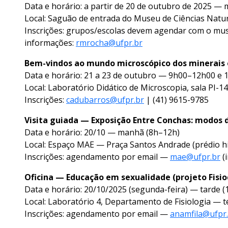
Data e horário: a partir de 20 de outubro de 2025 —
Local: Saguão de entrada do Museu de Ciências Natur
Inscrições: grupos/escolas devem agendar com o m
informações:
rmrocha@ufpr.br
Bem-vindos ao mundo microscópico dos minerais 
Data e horário: 21 a 23 de outubro — 9h00–12h00 e
Local: Laboratório Didático de Microscopia, sala PI-1
Inscrições:
cadubarros@ufpr.br
| (41) 9615-9785
Visita guiada — Exposição Entre Conchas: modos 
Data e horário: 20/10 — manhã (8h–12h)
Local: Espaço MAE — Praça Santos Andrade (prédio hi
Inscrições: agendamento por email —
mae@ufpr.br
(
Oficina — Educação em sexualidade (projeto Fisi
Data e horário: 20/10/2025 (segunda-feira) — tarde 
Local: Laboratório 4, Departamento de Fisiologia — t
Inscrições: agendamento por email —
anamfila@ufpr