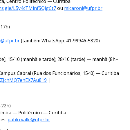
, Centro Politécnico — Curitiba
rms.gle/L5y4cTMinfSQigCt7
ou
micaroni@ufpr.br
–17h)
@ufpr.br
(também WhatsApp: 41-99946-5820)
arde); 15/10 (manhã e tarde); 28/10 (tarde) — manhã (8h–
 Campus Cabral (Rua dos Funcionários, 1540) — Curitiba
le/ZJchMQ7ehEX7Au819
|
–22h)
ímica — Politécnico — Curitiba
ões:
pablo.valle@ufpr.br