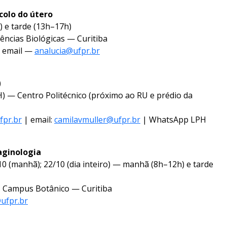
olo do útero
 e tarde (13h–17h)
iências Biológicas — Curitiba
u email —
analucia@ufpr.br
)
H) — Centro Politécnico (próximo ao RU e prédio da
fpr.br
| email:
camilavmuller@ufpr.br
| WhatsApp LPH
aginologia
/10 (manhã); 22/10 (dia inteiro) — manhã (8h–12h) e tarde
a, Campus Botânico — Curitiba
@ufpr.br