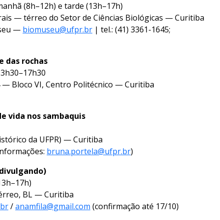
 manhã (8h–12h) e tarde (13h–17h)
ais — térreo do Setor de Ciências Biológicas — Curitiba
useu —
biomuseu@ufpr.br
| tel.: (41) 3361-1645;
e das rochas
 13h30–17h30
4 — Bloco VI, Centro Politécnico — Curitiba
de vida nos sambaquis
stórico da UFPR) — Curitiba
informações:
bruna.portela@ufpr.br
)
odivulgando)
(13h–17h)
érreo, BL — Curitiba
.br
/
anamfila@gmail.com
(confirmação até 17/10)