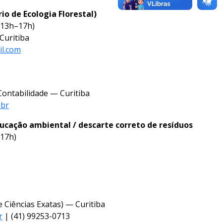
o de Ecologia Florestal)
 13h–17h)
Curitiba
il.com
Contabilidade — Curitiba
.br
ucação ambiental / descarte correto de resíduos
–17h)
e Ciências Exatas) — Curitiba
r
| (41) 99253-0713