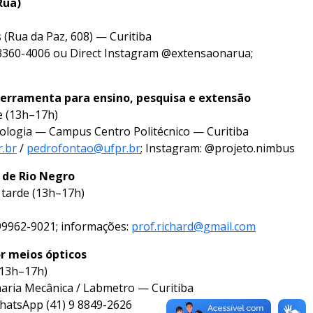
Rua)
 (Rua da Paz, 608) — Curitiba
 3360-4006 ou Direct Instagram @extensaonarua;
erramenta para ensino, pesquisa e extensão
e (13h–17h)
tologia — Campus Centro Politécnico — Curitiba
.br
/
pedrofontao@ufpr.br
; Instagram: @projeto.nimbus
 de Rio Negro
 tarde (13h–17h)
99962-9021; informações:
prof.richard@gmail.com
 meios ópticos
 (13h–17h)
aria Mecânica / Labmetro — Curitiba
atsApp (41) 9 8849-2626