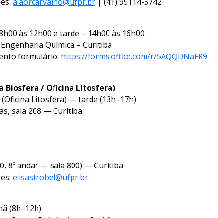
ões:
alaorcarvalho@ufpr.br
| (41) 99114-5742
– 8h00 às 12h00 e tarde – 14h00 às 16h00
e Engenharia Química – Curitiba
ento formulário:
https://forms.office.com/r/5AQQDNaFR9
 Biosfera / Oficina Litosfera)
0 (Oficina Litosfera) — tarde (13h–17h)
as, sala 208 — Curitiba
, 8º andar — sala 800) — Curitiba
ões:
elisastrobel@ufpr.br
hã (8h–12h)