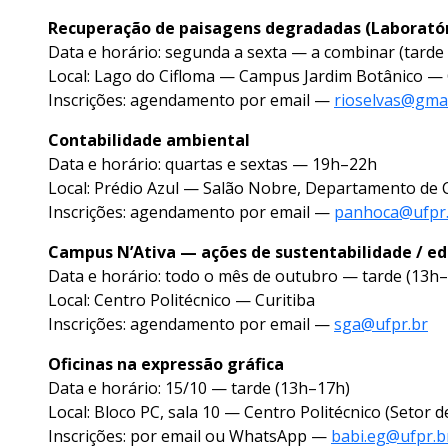
Recuperação de paisagens degradadas (Laboratóri
Data e horário: segunda a sexta — a combinar (tarde
Local: Lago do Cifloma — Campus Jardim Botânico — 
Inscrições: agendamento por email —
rioselvas@gma
Contabilidade ambiental
Data e horário: quartas e sextas — 19h–22h
Local: Prédio Azul — Salão Nobre, Departamento de 
Inscrições: agendamento por email —
panhoca@ufpr
Campus N’Ativa — ações de sustentabilidade / ed
Data e horário: todo o mês de outubro — tarde (13h
Local: Centro Politécnico — Curitiba
Inscrições: agendamento por email —
sga@ufpr.br
Oficinas na expressão gráfica
Data e horário: 15/10 — tarde (13h–17h)
Local: Bloco PC, sala 10 — Centro Politécnico (Setor d
Inscrições: por email ou WhatsApp —
babi.eg@ufpr.b