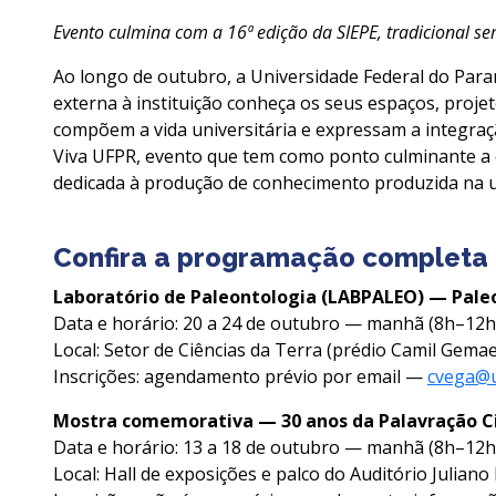
Evento culmina com a 16ª edição da SIEPE, tradicional s
Ao longo de outubro, a Universidade Federal do Para
externa à instituição conheça os seus espaços, proje
compõem a vida universitária e expressam a integraçã
Viva UFPR, evento que tem como ponto culminante a
dedicada à produção de conhecimento produzida na u
Confira a programação completa 
Laboratório de Paleontologia (LABPALEO) — Paleo
Data e horário: 20 a 24 de outubro — manhã (8h–12h)
Local: Setor de Ciências da Terra (prédio Camil Gemae
Inscrições: agendamento prévio por email —
cvega@u
Mostra comemorativa — 30 anos da Palavração Ci
Data e horário: 13 a 18 de outubro — manhã (8h–12h)
Local: Hall de exposições e palco do Auditório Julia