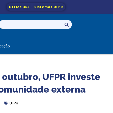
Office 365
Sistemas UFPR
Pesquisar
por:
cação
 outubro, UFPR investe
comunidade externa
UFPR