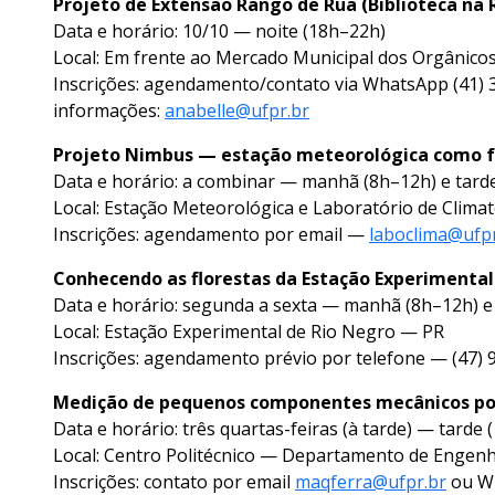
Projeto de Extensão Rango de Rua (Biblioteca na 
Data e horário: 10/10 — noite (18h–22h)
Local: Em frente ao Mercado Municipal dos Orgânicos
Inscrições: agendamento/contato via WhatsApp (41)
informações:
anabelle@ufpr.br
Projeto Nimbus — estação meteorológica como f
Data e horário: a combinar — manhã (8h–12h) e tard
Local: Estação Meteorológica e Laboratório de Clima
Inscrições: agendamento por email —
laboclima@ufpr
Conhecendo as florestas da Estação Experimental
Data e horário: segunda a sexta — manhã (8h–12h) e
Local: Estação Experimental de Rio Negro — PR
Inscrições: agendamento prévio por telefone — (47) 
Medição de pequenos componentes mecânicos por
Data e horário: três quartas-feiras (à tarde) — tarde
Local: Centro Politécnico — Departamento de Engenh
Inscrições: contato por email
maqferra@ufpr.br
ou Wh