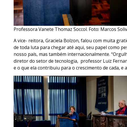
Professora Vanete Thomaz Soccol. Foto: Marcos Soli
A vice- reitora, Graciela Bolzon, falou com muita gr
de toda luta para chegar até aqui, seu papel como pe
nosso país, mas também internacionalmente. “Orgulho
diretor do setor de tecnologia, professor Luiz Fern
e o que ela contribuiu para o crescimento de cada, e