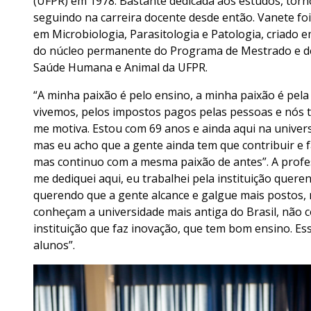
(UFPR) em 1978. Bastante dedicada aos estudos, torn
seguindo na carreira docente desde então. Vanete f
em Microbiologia, Parasitologia e Patologia, criado
do núcleo permanente do Programa de Mestrado e de
Saúde Humana e Animal da UFPR.
“A minha paixão é pelo ensino, a minha paixão é pela
vivemos, pelos impostos pagos pelas pessoas e nós t
me motiva. Estou com 69 anos e ainda aqui na unive
mas eu acho que a gente ainda tem que contribuir e 
mas continuo com a mesma paixão de antes”. A profe
me dediquei aqui, eu trabalhei pela instituição que
querendo que a gente alcance e galgue mais postos, 
conheçam a universidade mais antiga do Brasil, não 
instituição que faz inovação, que tem bom ensino. Es
alunos”.