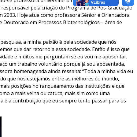
ou-se professora universitária na UFPR em 1980,
oi responsável pela criação do Programa de Pós-Graduação
 em 2003. Hoje atua como professora Sênior e Orientadora
 Doutorado em Processos Biotecnológicos – área de
 pesquisa, a minha paixão é pela sociedade que nós
emos que dar retorno a essa sociedade. Então é isso que
rsidade e muitos me perguntam se eu vou me aposentar,
faço um trabalho voluntário porque já sou aposentada,
ssora homenageada ainda ressalta: “Toda a minha vida eu
rendo que nós estejamos entre as melhores do mundo,
mais posições no ranqueamento das instituições e que
como a mais velha ou catuca, mais sim como uma
sa é a contribuição que eu sempre tento passar para os