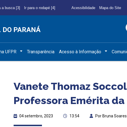
a a busca [3]
Ir para o rodapé [4]
Acessibilidade
Mapa do Site
L DO PARANÁ
 na UFPR
Transparência
Acesso à Informação
Comuni
Vanete Thomaz Soccol 
Professora Emérita da
04 setembro, 2023
13:54
Por Bruna Soares