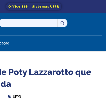
Office 365
Sistemas UFPR
Pesquisar
por:
cação
e Poty Lazzarotto que
ida
UFPR