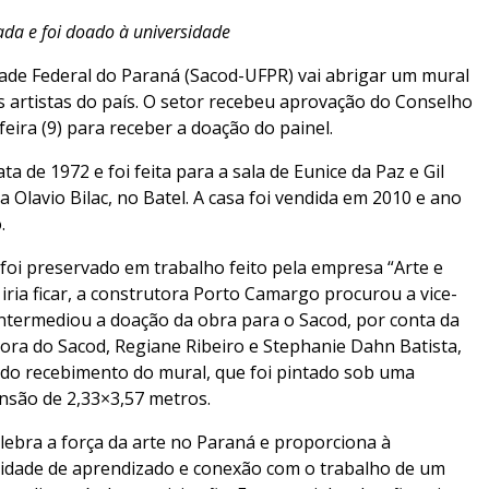
ada e foi doado à universidade
ade Federal do Paraná (Sacod-UFPR) vai abrigar um mural
s artistas do país. O setor recebeu aprovação do Conselho
ira (9) para receber a doação do painel.
ata de 1972 e foi feita para a sala de Eunice da Paz e Gil
 Olavio Bilac, no Batel. A casa foi vendida em 2010 e ano
.
, foi preservado em trabalho feito pela empresa “Arte e
iria ficar, a construtora Porto Camargo procurou a vice-
intermediou a doação da obra para o Sacod, por conta da
retora do Sacod, Regiane Ribeiro e Stephanie Dahn Batista,
 do recebimento do mural, que foi pintado sob uma
nsão de 2,33×3,57 metros.
ebra a força da arte no Paraná e proporciona à
dade de aprendizado e conexão com o trabalho de um