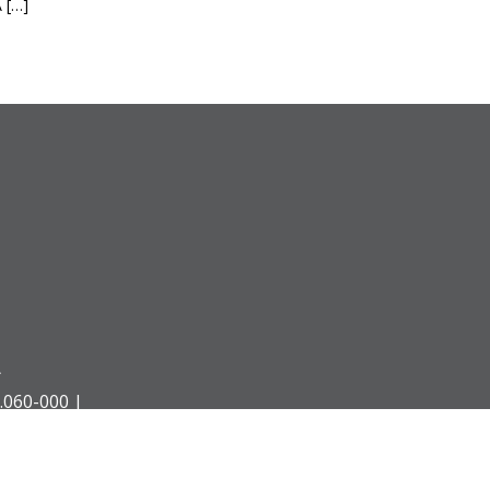
A […]
Á
.060-000 |