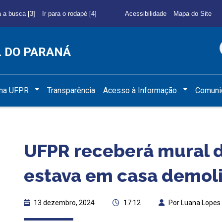
a a busca [3]
Ir para o rodapé [4]
Acessibilidade
Mapa do Site
L DO PARANÁ
 na UFPR
Transparência
Acesso à Informação
Comuni
UFPR receberá mural d
estava em casa demol
13 dezembro, 2024
17:12
Por Luana Lopes