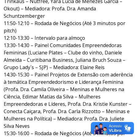
Trinkaus – Nutfree, Yara Lúcia de Menezes Garcia –
Okout) – Mediadora: Profa. Dra. Amanda
Schuntzemberger
11:50-12:10 – Rodada de Negócios (Até 3 minutos por
pitch)
12:10-13:30 – Intervalo para almoço
13:30-14:30 – Painel Comunidades Empreendedoras
Femininas (Luciane Plates – Clube do vinho, Daniele
Almeida – Curitibana Business, Juliana Bruch Souza –
Grupo Lady´s – SJP) – Mediadora: Elaine Reis
14:30-15:30 – Painel Projetos de Extensão com aderência
à temática Empreendedorismo e Liderança Feminina
(Profa. Dra. Camila Oliveira – Meninas e Mulheres na
Ciência, Edimar Matias da Silva – Mulheres
Empreendedoras e Líderes, Profa. Dra. Kristie Kunster –
Conecta Caiçara, Profa. Dra. Carla Rizzotto – Meninas e
Mulheres na Política) – Mediadora: Profa. Dra. Juliete
Silva Neves
15:30-16:00 – Rodada de Negócios (Até 3 minutos por