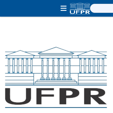
Pesquisar
por: