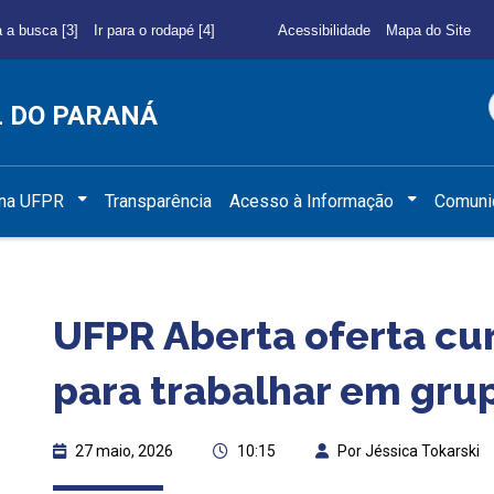
a a busca [3]
Ir para o rodapé [4]
Acessibilidade
Mapa do Site
L DO PARANÁ
 na UFPR
Transparência
Acesso à Informação
Comuni
UFPR Aberta oferta cu
para trabalhar em gru
27 maio, 2026
10:15
Por Jéssica Tokarski