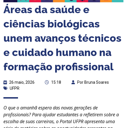
Áreas da saúde e
ciências biológicas
unem avanços técnicos
e cuidado humano na
formação profissional
26 maio, 2026
15:18
Por Bruna Soares
UFPR
O que o amanhã espera das novas gerações de
profissionais? Para ajudar estudantes a refletirem sobre a
escolha de suas carreiras, o Portal UFPR
apresenta
uma