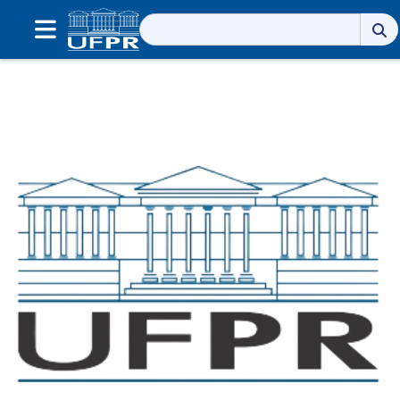
Pesquisar
por: