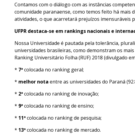
Contamos com o diálogo com as instâncias competen
comunidade paranaense, como temos feito há mais de
atividades, o que acarretará prejuízos imensuráveis 
UFPR destaca-se em rankings nacionais e interna
Nossa Universidade é pautada pela tolerância, plurali
universidades brasileiras, como demonstram os mais 
Ranking Universitário Folha (RUF) 2018 (divulgado em
*
7ª
colocada no ranking geral;
*
melhor nota
entre as universidades do Paraná (92.
*
2ª
colocada no ranking de inovação;
*
9ª
colocada no ranking de ensino;
*
11ª
colocada no ranking de pesquisa;
*
13ª
colocada no ranking de mercado.