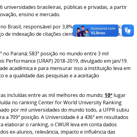
 universidades brasileiras, públicas e privadas, a partir
inovação, ensino e mercado.
s no Brasil, responsável por 3,8% da produção científica no
o de indexação de citações científicas Web of Science, a
1ª no Paraná; 583ª posição no mundo entre 3 mil
mic Performance (URAP) 2018-2019, divulgado em jan/19.
dade acadêmica e para mensurar isso a instituição leva em
to e a qualidade das pesquisas e a aceitação
iras incluídas entre as mil melhores do mundo;
10º
lugar
cluída no ranking Center for World University Ranking
mado por mil universidades do mundo todo, a UFPR subiu
a a 709ª posição. A Universidade é a 436ª em resultados
ara elaborar o ranking, o CWUR leva em conta dados
os ex-alunos, relevância, impacto e influência das