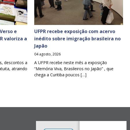
Verso e
UFPR recebe exposição com acervo
PR valoriza a
inédito sobre imigração brasileira no
Japão
04 agosto, 2026
s, descontos a
A UFPR recebe neste mês a exposição
tuita, atraindo
“Memória Viva, Brasileiros no Japão” , que
chega a Curitiba poucos […]