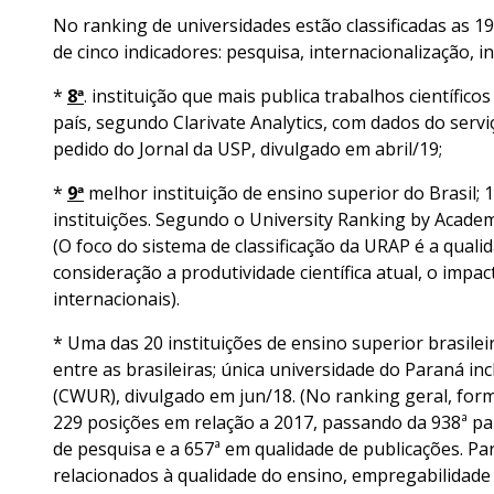
No ranking de universidades estão classificadas as 196
de cinco indicadores: pesquisa, internacionalização, 
*
8ª
. instituição que mais publica trabalhos científico
país, segundo Clarivate Analytics, com dados do serviç
pedido do Jornal da USP, divulgado em abril/19;
*
9ª
melhor instituição de ensino superior do Brasil; 
instituições. Segundo o University Ranking by Acade
(O foco do sistema de classificação da URAP é a quali
consideração a produtividade científica atual, o impac
internacionais).
* Uma das 20 instituições de ensino superior brasile
entre as brasileiras; única universidade do Paraná in
(CWUR), divulgado em jun/18. (No ranking geral, for
229 posições em relação a 2017, passando da 938ª par
de pesquisa e a 657ª em qualidade de publicações. P
relacionados à qualidade do ensino, empregabilidade d