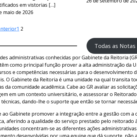
26 de setembro de 20
tificados em vistorias […]
e maio de 2026
nterior
1
2
Todas as Notas 
des administrativas conhecidas por Gabinete da Reitoria (GR)
 têm como principal função prover a alta administração da U
rsos e competências necessárias para o desenvolvimento d
is. O Gabinete da Reitoria é uma unidade na qual transita to
 da comunidade acadêmica. Cabe ao GR avaliar as solicita
em em um contexto universitário, e assessorar o Reitorad
 técnicas, dando-lhe o suporte que então se tornar necessár
 ao Gabinete promover a integração entre a gestão com a
a, aferindo a qualidade do serviço prestado pelo reitorado
nidades concentram-se as diferentes ações administrativas, 
mento desenvolvidas por uma equipe que dá suporte, não a