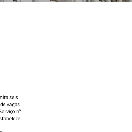
mita seis
 de vagas
erviço nº
stabelece