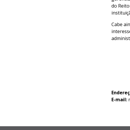
do Reito
instituiç
Cabe ain
interess
administ
Endereç
E-mail:
r