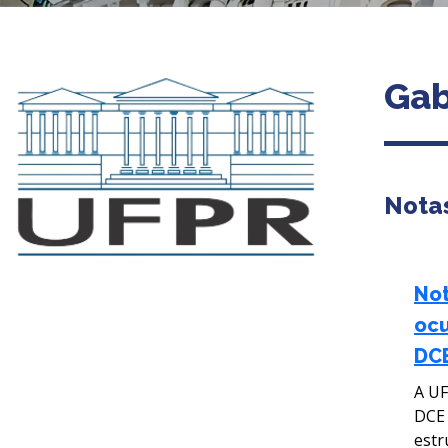
Gab
Notas
Not
ocu
DC
A UF
DCE 
estr