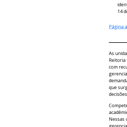
iden
14 d
Página a
As unida
Reitoria
com recu
gerencia
demandas
que surg
decisões
Compete
acadêmic
Nessas u
gerencia