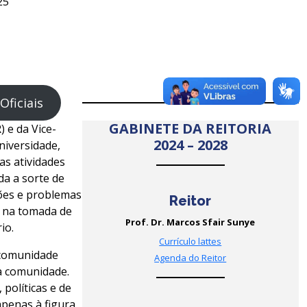
25
Oficiais
GABINETE DA REITORIA
 e da Vice-
2024 – 2028
niversidade,
as atividades
da a sorte de
ções e problemas
Reitor
o na tomada de
Prof. Dr. Marcos Sfair Sunye
io.
Currículo lattes
 comunidade
Agenda do Reitor
 à comunidade.
políticas e de
penas à figura