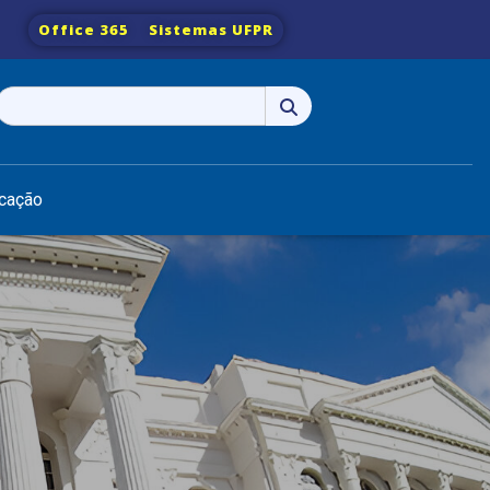
Office 365
Sistemas UFPR
Pesquisar
por:
cação