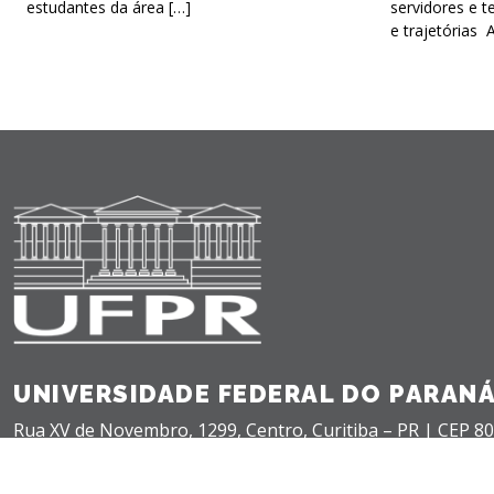
estudantes da área […]
servidores e t
e trajetórias 
UNIVERSIDADE FEDERAL DO PARAN
Rua XV de Novembro, 1299, Centro, Curitiba – PR |
CEP 80
+55(41) 3360-5000 |
teleatendimento@ufpr.br