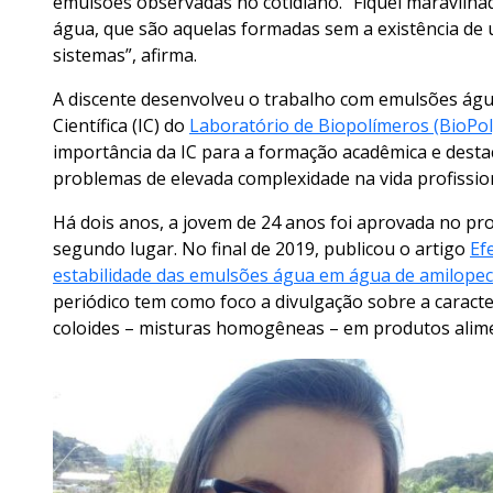
emulsões observadas no cotidiano. “Fiquei maravilh
água, que são aquelas formadas sem a existência de 
sistemas”, afirma.
A discente desenvolveu o trabalho com emulsões água
Científica (IC) do
Laboratório de Biopolímeros (BioPo
importância da IC para a formação acadêmica e destac
problemas de elevada complexidade na vida profission
Há dois anos, a jovem de 24 anos foi aprovada no pr
segundo lugar. No final de 2019, publicou o artigo
Ef
estabilidade das emulsões água em água de amilopec
periódico tem como foco a divulgação sobre a caracte
coloides – misturas homogêneas – em produtos alime