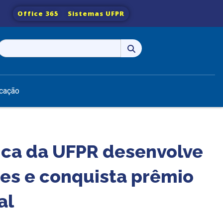
Office 365
Sistemas UFPR
Pesquisar
por:
cação
ica da UFPR desenvolve
es e conquista prêmio
al