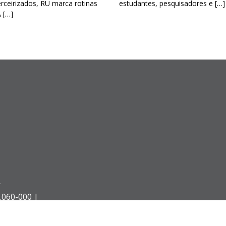
erceirizados, RU marca rotinas
estudantes, pesquisadores e […]
A […]
Á
.060-000 |