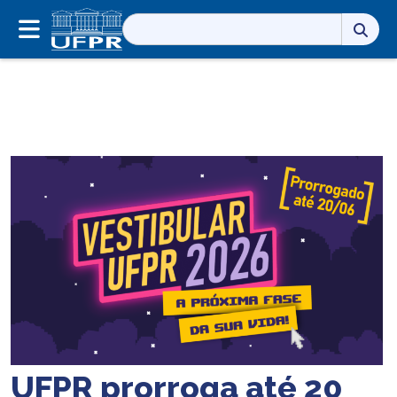
Pesquisar
por:
UFPR prorroga até 20