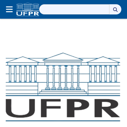
Pesquisar
por: