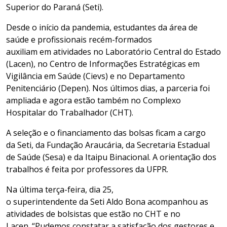
Superior do Paraná
(
Seti
).
Desde o início da pandemia, estudantes da área de
saúde e profissionais recém-formados
auxilia
m
em
atividades no Laboratório Central do Estado
(Lacen), no
Centro de Informações Estratégicas em
Vigilância em Saúde
(
Cievs
) e no
Departamento
Penitenciário (
Depen
).
Nos últimos dias, a parceria foi
ampliada e agora
estão também
no Complexo
Hospital
ar
do Trabalhador (CHT).
A seleção e o financiamento
das bolsas
fica
m
a cargo
da
Seti
,
da
Fundação Araucária,
da
Secretaria
Estadual
de
Saúde
(Sesa)
e
d
a Itaipu Binacional
. A orientação dos
trabalhos é feita por p
rofessores da
UFPR
.
N
a última terça-feira, dia 25,
o
superintendente
da
Seti
Aldo Bona acompanhou as
atividades de bolsistas que
estão
n
o CHT e no
Lacen
.
“Pudemos constatar a satisfação dos gestores e