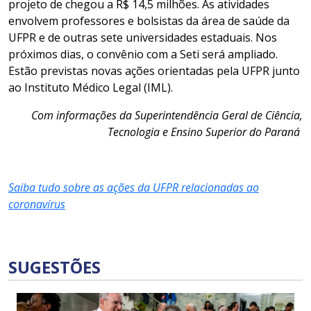
projeto de chegou a R$ 14,5 milhões.
As atividades
envolvem professores
e bolsistas
da área d
e
saúde da
U
FPR e de outras sete
univer
s
idades
estaduais.
Nos
próximos dias,
o convênio
com a
Seti
será ampliado
.
Estão previstas
novas ações
orientadas
pela UFPR
junto
a
o
Instituto Médico Legal
(IML)
.
Com informações da Superintendência Geral de Ciência,
Tecnologia e Ensino Superior do Paraná
Saiba tudo sobre as ações da UFPR relacionadas ao
coronavírus
SUGESTÕES