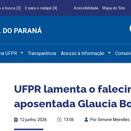
a a busca [3]
Ir para o rodapé [4]
Acessibilidade
Mapa do Site
L DO PARANÁ
 na UFPR
Transparência
Acesso à Informação
Comuni
UFPR lamenta o faleci
aposentada Glaucia B
12 junho, 2026
13:06
Por Simone Meirelles