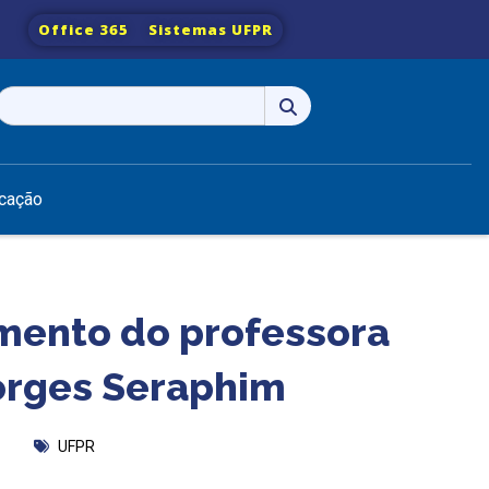
Office 365
Sistemas UFPR
Pesquisar
por:
cação
mento do professora
orges Seraphim
UFPR