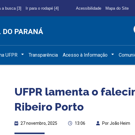
a a busca [3]
Ir para o rodapé [4]
Acessibilidade
Mapa do Site
L DO PARANÁ
 na UFPR
Transparência
Acesso à Informação
Comuni
UFPR lamenta o faleci
Ribeiro Porto
27 novembro, 2025
13:06
Por João Heim