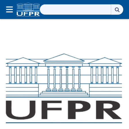
Pesquisar
por: