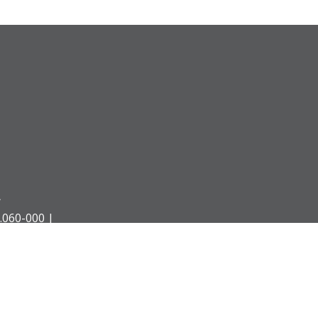
Á
.060-000 |
 Paraná - Desenvolvido pela AGTIC - Agência de Tecnologia da