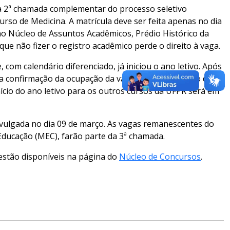
 a 2ª chamada complementar do processo seletivo
rso de Medicina. A matrícula deve ser feita apenas no dia
 no Núcleo de Assuntos Acadêmicos, Prédio Histórico da
ue não fizer o registro acadêmico perde o direito à vaga.
com calendário diferenciado, já iniciou o ano letivo. Após
er a confirmação da ocupação da vaga, na coordenação do
nício do ano letivo para os outros cursos da UFPR será em
ivulgada no dia 09 de março. As vagas remanescentes do
 Educação (MEC), farão parte da 3ª chamada.
estão disponíveis na página do
Núcleo de Concursos
.