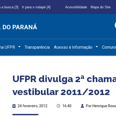
a a busca [3]
Ir para o rodapé [4]
Acessibilidade
Mapa do Site
L DO PARANÁ
 na UFPR
Transparência
Acesso à Informação
Comuni
UFPR divulga 2ª cham
vestibular 2011/2012
24 fevereiro, 2012
16:40
Por Henrique Ros