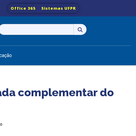
Office 365
Sistemas UFPR
Pesquisar
por:
cação
ada complementar do
so