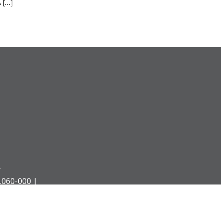
A […]
Á
.060-000 |