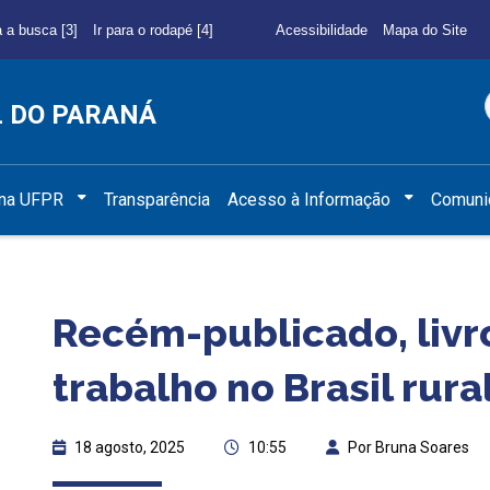
a a busca [3]
Ir para o rodapé [4]
Acessibilidade
Mapa do Site
L DO PARANÁ
 na UFPR
Transparência
Acesso à Informação
Comuni
Recém-publicado, livr
trabalho no Brasil rura
18 agosto, 2025
10:55
Por Bruna Soares