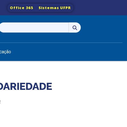
Office 365
Sistemas UFPR
Pesquisar
por:
cação
IDARIEDADE
R