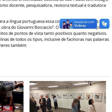
mo docente, pesquisadora, revisora textual e tradutora
ara a língua portuguesa essa coletânea de biografias de
a obra do Giovanni Boccaccio”. O livro contém 106 capítulos
itos de pontos de vista tanto positivos quanto negativos.
inas de todos os tipos, inclusive de facínoras nas palavras
lheres também.