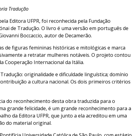
goria Tradução
 pela Editora UFPR, foi reconhecida pela Fundação
Rónai de Tradução. O livro é uma versão em português de
or Giovanni Boccaccio, autor de Decamerão.
s de figuras femininas históricas e mitológicas e marca
usivamente a retratar mulheres notáveis. O projeto contou
da Cooperação Internacional da Itália.
 Tradução: originalidade e dificuldade linguística; domínio
ontribuição a cultura nacional. Os dois primeiros critérios
ncia do reconhecimento desta obra traduzida para o
uma grande felicidade, é um grande reconhecimento para a
balho da Editora UFPR, que junto a ela acreditou em uma
o do material original.
ontifícia Universidade Católica de São Paulo, com estágio