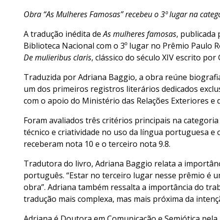
Obra “As Mulheres Famosas” recebeu o 3º lugar na cate
A tradução inédita de
As mulheres famosas
, publicada
Biblioteca Nacional com o 3º lugar no Prêmio Paulo 
De mulieribus claris
, clássico do século XIV escrito p
Traduzida por Adriana Baggio, a obra reúne biografia
um dos primeiros registros literários dedicados excl
com o apoio do Ministério das Relações Exteriores e 
Foram avaliados três critérios principais na categoria
técnico e criatividade no uso da língua portuguesa e c
receberam nota 10 e o terceiro nota 9.8.
Tradutora do livro, Adriana Baggio relata a importâ
português. “Estar no terceiro lugar nesse prêmio é 
obra”. Adriana também ressalta a importância do tra
tradução mais complexa, mas mais próxima da intençã
Adriana é Doutora em Comunicação e Semiótica pela P