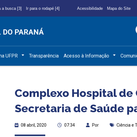
a a busca [3]
Ir para o rodapé [4]
Acessibilidade
Mapa do Site
L DO PARANÁ
 na UFPR
Transparência
Acesso à Informação
Comuni
Complexo Hospital de C
Secretaria de Saúde pa
08 abril, 2020
07:34
Por
Ciência e 