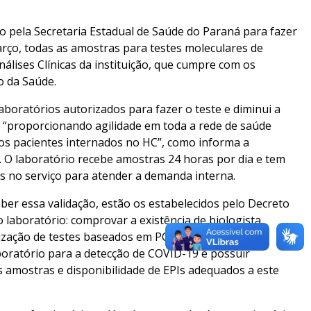
do pela Secretaria Estadual de Saúde do Paraná para fazer
arço, todas as amostras para testes moleculares de
álises Clínicas da instituição, que cumpre com os
o da Saúde.
boratórios autorizados para fazer o teste e diminui a
 “proporcionando agilidade em toda a rede de saúde
 os pacientes internados no HC”, como informa a
 O laboratório recebe amostras 24 horas por dia e tem
os no serviço para atender a demanda interna.
eber essa validação, estão os estabelecidos pelo Decreto
 laboratório: comprovar a existência de biologista
ização de testes baseados em PCR em tempo real;
oratório para a detecção de COVID-19 e possuir
amostras e disponibilidade de EPIs adequados a este