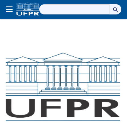
Pesquisar
por: