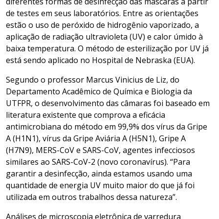
diferentes formas de desinfecção das máscaras a partir
de testes em seus laboratórios. Entre as orientações
estão o uso de peróxido de hidrogênio vaporizado, a
aplicação de radiação ultravioleta (UV) e calor úmido à
baixa temperatura. O método de esterilização por UV já
está sendo aplicado no Hospital de Nebraska (EUA).
Segundo o professor Marcus Vinicius de Liz, do
Departamento Acadêmico de Química e Biologia da
UTFPR, o desenvolvimento das câmaras foi baseado em
literatura existente que comprova a eficácia
antimicrobiana do método em 99,9% dos vírus da Gripe
A (H1N1), vírus da Gripe Aviária A (H5N1), Gripe A
(H7N9), MERS-CoV e SARS-CoV, agentes infecciosos
similares ao SARS-CoV-2 (novo coronavírus). “Para
garantir a desinfecção, ainda estamos usando uma
quantidade de energia UV muito maior do que já foi
utilizada em outros trabalhos dessa natureza”.
Análises de microscopia eletrônica de varredura