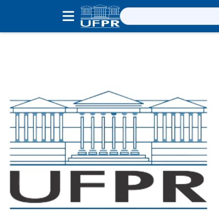
Pesquisar
por: