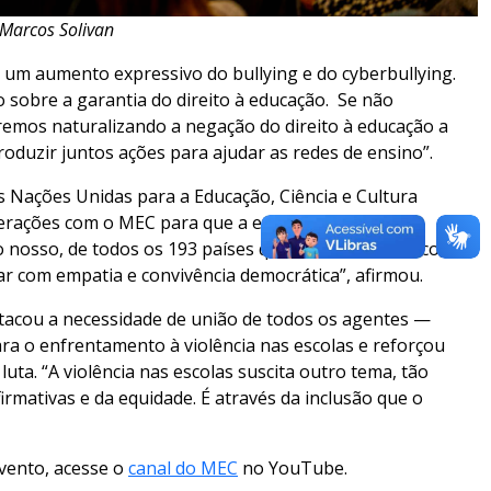
 Marcos Solivan
um aumento expressivo do bullying e do cyberbullying.
to sobre a garantia do direito à educação. Se não
aremos naturalizando a negação do direito à educação a
duzir juntos ações para ajudar as redes de ensino”.
s Nações Unidas para a Educação, Ciência e Cultura
perações com o MEC para que a escola possa ser um
 nosso, de todos os 193 países que formam a Unesco,
ar com empatia e convivência democrática”, afirmou.
estacou a necessidade de união de todos os agentes —
ra o enfrentamento à violência nas escolas e reforçou
uta. “A violência nas escolas suscita outro tema, tão
irmativas e da equidade. É através da inclusão que o
vento, acesse o
canal do MEC
no YouTube.