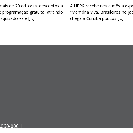
mais de 20 editoras, descontos a
A UFPR recebe neste mês a exp
e programação gratuita, atraindo
“Memória Viva, Brasileiros no Ja
esquisadores e […]
chega a Curitiba poucos […]
Á
.060-000 |