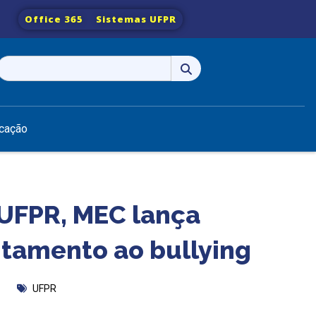
Office 365
Sistemas UFPR
Pesquisar
por:
cação
UFPR, MEC lança
ntamento ao bullying
UFPR