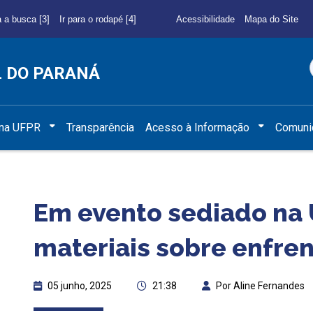
a a busca [3]
Ir para o rodapé [4]
Acessibilidade
Mapa do Site
L DO PARANÁ
 na UFPR
Transparência
Acesso à Informação
Comuni
Em evento sediado na 
materiais sobre enfre
05 junho, 2025
21:38
Por Aline Fernandes