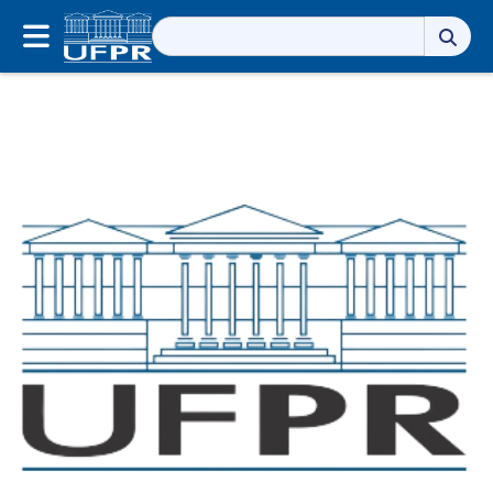
Pesquisar
por: