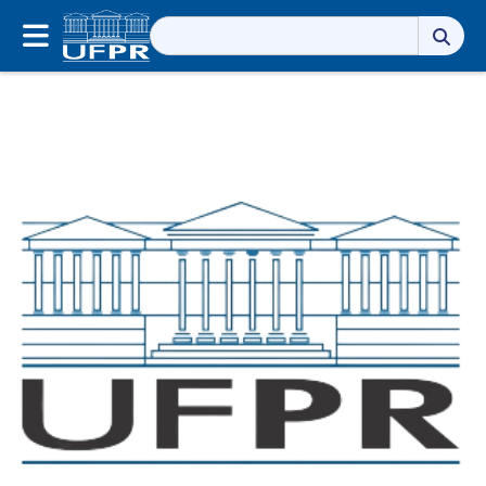
Pesquisar
por: