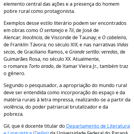
elemento central das ações e a presença do homem
pobre rural como protagonista.
Exemplos desse estilo literário podem ser encontrados
em obras como
O sertanejo
e
Til
, de José de
Alencar;
Inocência
, de Visconde de Taunay; e
O cabeleira
,
de Franklin Távora; no século XIX; e nas narrativas
Vidas
secas
, de Graciliano Ramos, e
Grande sertão: veredas
, de
Guimarães Rosa, no século XX. Atualmente,
o romance
Torto arado
, de Itamar Vieira Jr., também traz
o gênero.
Segundo o pesquisador, a apropriação do mundo rural
deve ser entendida como incorporação do espaço e da
matéria rurais à letra impressa, realizando-se a partir da
violência, do poder patriarcal brutalizador e da
pobreza.
Gil, que é docente titular do
Departamento de Literatura
e Linguística (Dellin)
da Universidade Federal do Paraná