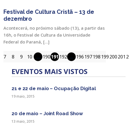
Festival de Cultura Cristã – 13 de
dezembro
Acontecerá, no próximo sábado (13), a partir das
16h, o Festival de Cultura da Universidade
Federal do Paraná, […]
7
8
9
10
…
190
191
192
…
196
197
198
199
200
201
2
EVENTOS MAIS VISTOS
21 e 22 de maio – Ocupação Digital
19 maio, 2015
20 de maio – Joint Road Show
13 maio, 2015