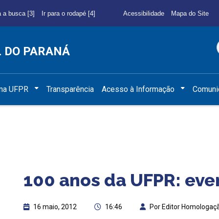
a a busca [3]
Ir para o rodapé [4]
Acessibilidade
Mapa do Site
L DO PARANÁ
 na UFPR
Transparência
Acesso à Informação
Comuni
100 anos da UFPR: eve
16 maio, 2012
16:46
Por Editor Homologaç