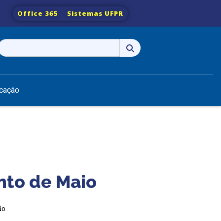
Office 365
Sistemas UFPR
Pesquisar
por:
cação
nto de Maio
ão