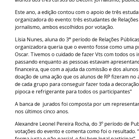
Este ano, a edição contou com o apoio de três estud
organizadora do evento: três estudantes de Relações 
jornalismo, ambos escolhidos por votação.
Lísia Nunes, aluna do 3° período de Relações Públic
organizadora queria que o evento fosse como uma pr
Oscar. Tivemos o cuidado de fazer Vts com todos os i
passando enquanto as pessoas estavam apresentando
financeira, que com a ajuda da comissão e dos alunos
doação de uma ação que os alunos de RP fizeram no a
de cada grupo para conseguir fazer toda a decoraçã
pipoca e refrigerante para todos os participantes”
A banca de jurados foi composta por um representan
nos últimos cinco anos.
Alexandre Leonel Pereira Rocha, do 3º período de Pu
votações do evento e comenta como foi o resultado. 
forma justa e não parcial, e foi bem legal participar”.