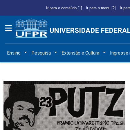
Ir para o conteúdo [1]
Ir para o menu [2]
Ir par
UNIVERSIDADE FEDERA
Ensino
Pesquisa
Extensão e Cultura
Ingresse