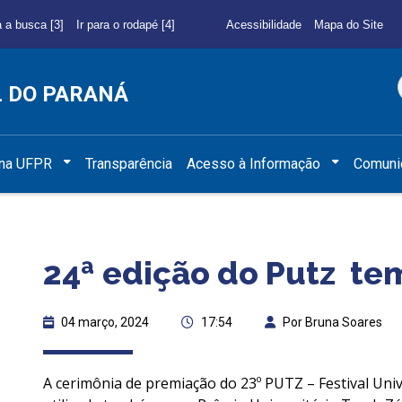
a a busca [3]
Ir para o rodapé [4]
Acessibilidade
Mapa do Site
L DO PARANÁ
 na UFPR
Transparência
Acesso à Informação
Comuni
24ª edição do Putz te
04 março, 2024
17:54
Por Bruna Soares
A cerimônia de premiação do 23º PUTZ – Festival Univ