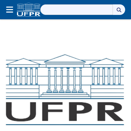
Pesquisar
por: