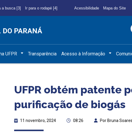
a a busca [3]
Ir para o rodapé [4]
Acessibilidade
Mapa do Site
L DO PARANÁ
 na UFPR
Transparência
Acesso à Informação
Comuni
UFPR obtém patente p
purificação de biogás
11 novembro, 2024
08:26
Por Bruna Soare