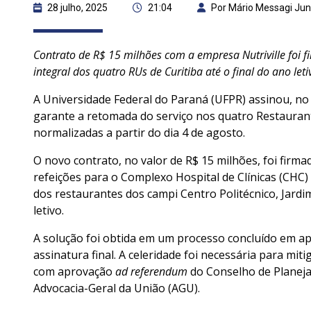
28 julho, 2025
21:04
Por Mário Messagi Jun
Contrato de R$ 15 milhões com a empresa Nutriville foi 
integral dos quatro RUs de Curitiba até o final do ano leti
A Universidade Federal do Paraná (UFPR) assinou, no i
garante a retomada do serviço nos quatro Restaurante
normalizadas a partir do dia 4 de agosto.
O novo contrato, no valor de R$ 15 milhões, foi firma
refeições para o Complexo Hospital de Clínicas (CHC
dos restaurantes dos campi Centro Politécnico, Jardim 
letivo.
A solução foi obtida em um processo concluído em ape
assinatura final. A celeridade foi necessária para mi
com aprovação
ad referendum
do Conselho de Planeja
Advocacia-Geral da União (AGU).