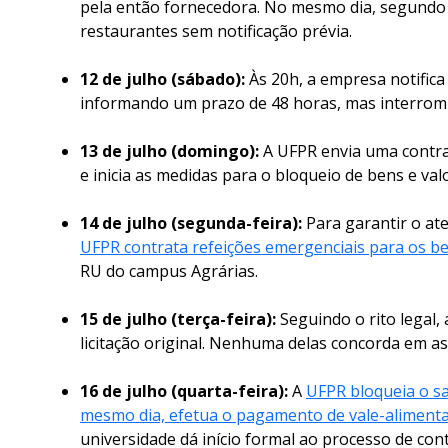
pela então fornecedora. No mesmo dia, segundo 
restaurantes sem notificação prévia.
12 de julho (sábado):
Às 20h, a empresa notifica
informando um prazo de 48 horas, mas interromp
13 de julho (domingo):
A UFPR envia uma contran
e inicia as medidas para o bloqueio de bens e val
14 de julho (segunda-feira):
Para garantir o at
UFPR contrata refeições emergenciais para os b
RU do campus Agrárias.
15 de julho (terça-feira):
Seguindo o rito legal
licitação original. Nenhuma delas concorda em as
16 de julho (quarta-feira):
A
UFPR bloqueia o s
mesmo dia, efetua o pagamento de vale-alimenta
universidade dá início formal ao processo de co