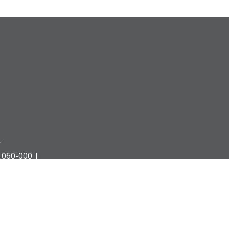
Á
.060-000 |
 Paraná - Desenvolvido pela AGTIC - Agência de Tecnologia da