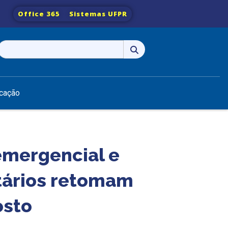
Office 365
Sistemas UFPR
Pesquisar
por:
cação
emergencial e
tários retomam
osto