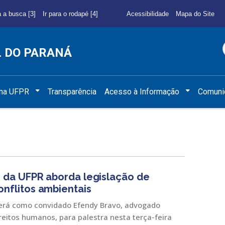
a a busca [3]
Ir para o rodapé [4]
Acessibilidade
Mapa do Site
L DO PARANÁ
 na UFPR
Transparência
Acesso à Informação
Comuni
s da UFPR aborda legislação de
onflitos ambientais
erá como convidado Efendy Bravo, advogado
reitos humanos, para palestra nesta terça-feira