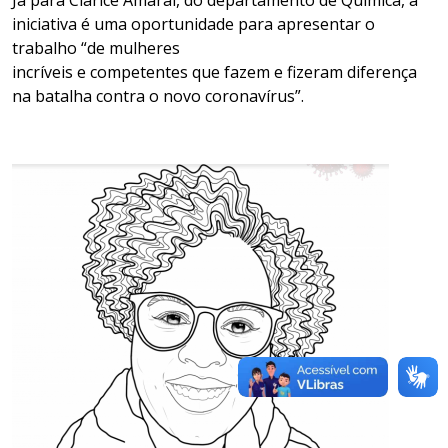
Já p
a
ra
Clarice Amaral
, do departamento de Química,
a
iniciativa
é
uma oportunidade para apresentar o
trabalho
“
de mulheres
incríveis
e
competentes
que
fazem e fizeram
diferença
na batalha contra o novo
coronavírus
”.