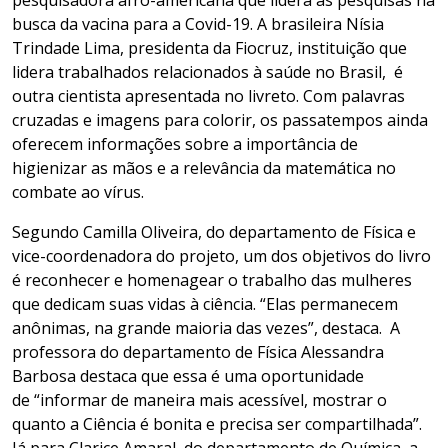
pesquisadora afro-americana que lidera as pesquisas
na
busca da vacina para a Covid-19. A brasileira Nísia
Trindade Lima, presidenta da Fiocruz, instituição que
lidera trabalhados
relacion
ados
à saúde no Brasil, é
outra cientista apresentada no livreto.
Com
palavras
cruzadas e imagens para colorir
, os passatempos ainda
oferecem informações sobre a importância de
higienizar as mãos e a relevância da matemática no
combate ao vírus.
Segundo Camilla Oliveira, do departamento de Física e
vice-coordenadora do projeto
, um dos objet
ivos
do livro
é reconhecer e homenagear o trabalho das mulheres
que
dedicam suas vidas à ciência
. “Elas
permanecem
anônimas, na grande
maioria das vezes
”,
destaca.
A
professora do departamento de
Física
Alessandra
Barbosa
destaca que
ess
a
é uma
oportunidade
de
“
informar de maneira mais acessível
,
mostrar o
quanto a Ciência é
bonita e precisa ser compartilhada
”
.