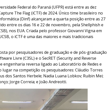
ersidade Federal do Paraná (UFPR) está entre as dez
pture The Flag (iCTF) de 2024. Único time brasileiro no
formática (Dinf) alcançaram a quarta posição entre as 27
do entre os dias 16 e 22 de novembro, pela Shellphish e
CSB), nos EUA. Criada pelo professor Giovanni Vigna em
CSB, o iCTF é uma das maiores e mais tradicionais
osta por pesquisadores de graduação e de pós-graduação
tware Livre (C3SL) e o SecRET (Security and Reverse
e engenharia reversa ligado ao Laboratório de Redes e
to lugar na competição os pesquisadores: Cláudio Torres
us dos Santos Herbele; ⁠Nadia Luana Lobkov; Ruibin Mei;
ço; Jorge Correia; e João Andreotti.