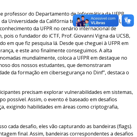
 e professor do Departamento de Informática da UFPR,
 da Universidade da Califórnia tem um apelo pessoal,
econhecimento da UFPR no cenário internacional de
, pois o fundador do iCTF, Prof. Giovanni Vigna da UCSB,
do em que fiz pesquisa lá. Desde que cheguei à UFPR em
rança, e este ano finalmente conseguimos. A alta
renomadas mundialmente, coloca a UFPR em destaque no
ulhoso dos nossos estudantes, que demonstraram
idade da formação em cibersegurança no Dinf”, destaca o
cipantes precisam explorar vulnerabilidades em sistemas,
 possível. Assim, o evento é baseado em desafios
ça, exigindo habilidades em áreas como criptografia,
 cada desafio, eles vão capturando as bandeiras (flags).
tagem final. Assim, bandeiras correspondentes a desafios