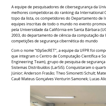
A equipe de pesquisadores de cibersegurança da Univ
melhores competidoras do ranking da International Ca
topo da lista, os competidores do Departamento de In
equipes inscritas de todo o mundo no evento promovi
pela Universidade da Califórnia em Santa Bárbara (U
2003, do departamento de ciência da computação da U
competições de segurança cibernética do mundo
Com o nome “t0pSecRET”, a equipe da UFPR foi comp
que integram o Centro de Computação Científica e Sof
Engineering Team), grupo de pesquisa de segurança 
Sistemas Distribuídos (LarSiS). Conquistaram o quar
Júnior; Anderson Frasão; Theo Simonetti Schult; Mate
Cauê Mateus Gonçalves Venturin Samonek; Lucas Alion