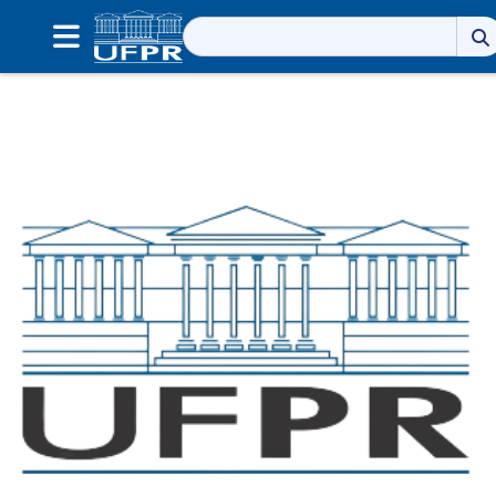
Pesquisar
por: