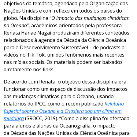
objetivos da temática, agendada pela
Organização das
Nações Unidas e com reflexo em todos os países do
globo.
Na disciplina
“
O impacto das mudanças climáticas
no Oceano
“
, acadêmicos orientados pela professora
Renata
Hanae
Nagai
produziram diferentes conteúdos
relacionados à agenda da Década da Ciência Oceânica
para o Desen
v
olvimento Sustentável – de podcasts a
vídeos no
Tik
Tok
, um dos fenômenos mais recentes
nas mídias sociais. Os materiais podem ser baixados
diretamente nos links.
De acordo com Renata, o
objetivo dessa disciplina era
funcionar como um espaço de discussão dos impactos
das mudanças climáticas para o Oceano, usando
relatórios do IPCC, com
o
o recém publicado
Relatório
Especial sobre o Oceano e a
Criosfera
sob um clima em
mudança
(SROCC, 2019).
“
Como a disciplina foi ofertada
para alun
o
s
e alunas
da Oceanografia, o impacto
da Década das Nações Unidas da Ciência Oceânica para