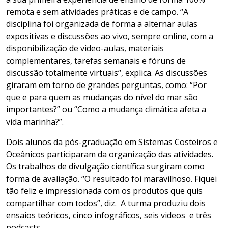
remota
e sem
atividades práticas e de campo
. “
A
disciplina foi organizada de forma a alternar aulas
expositivas e discussões ao vivo
,
sempre online, com a
disponibilização de
video-aulas
, materiais
complementares, tarefas semanais e fóruns de
discussão totalmente virtuais
“, explica.
As discussões
giraram em torno de grandes perguntas, como: “Por
que e para quem as mudanças do nível do mar são
importantes?” ou “Como a mudança climática afeta a
vida marinha?”.
Dois alunos da pós-graduação em Sistemas Costeiros e
Oceânicos participaram da organização das atividades.
Os trabalhos de divulga
ção científica surgiram como
forma de avaliação. “O
resultado foi maravilhoso
.
Fiquei
tão feliz e impressionada com os produtos que quis
compartilhar com tod
os”, diz.
A
turma produziu
dois
ensaios teóricos, cinco infográficos, seis v
i
deos e três
podcasts
.