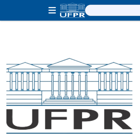
Pesquisar
por: