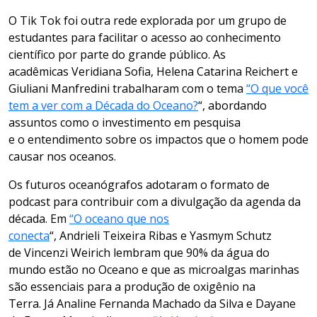
O
Tik Tok
foi outra rede explorada por um
grupo
de
estudantes para facilitar o acesso ao conhecimento
científico por parte do grande público. As
acadêmicas
Veridiana Sofia
,
Helena Catarina
Reichert
e
Giuliani
Manfredini
trabalharam com o tema
“
O que você
tem a ver com a Década do Oceano?
“, abordando
assuntos como o i
nvestimento em pesquisa
e
o
entendimento
sobre os
impactos
que
o homem
pode
causar
nos oceanos.
Os futuros oceanógrafos adotaram o formato de
podcast para contribuir com a divulgação da agenda da
década. Em
“
O oceano que nos
conecta
“,
Andrieli
Teixeira Ribas e
Yasmym
Schutz
de
Vincenzi
Weirich
lembram que 90% da água do
mundo estão no Oceano e que as microalgas marinhas
são essenciais para a produção de oxigênio na
Terra.
Já
Analine
Fernanda Machado da Silva e Dayane