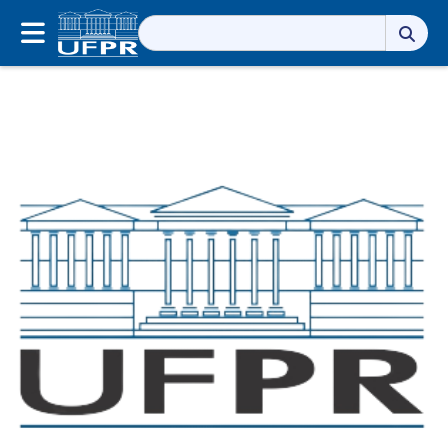
Pesquisar
por: