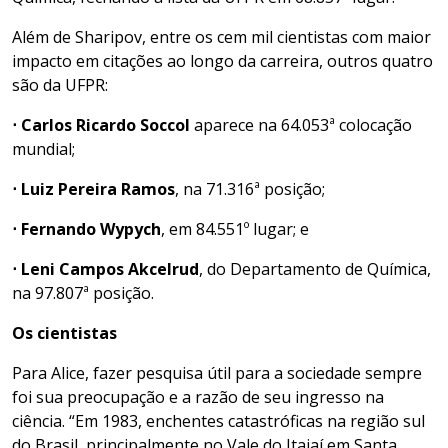
Além de Sharipov, entre os cem mil cientistas com maior
impacto em citações ao longo da carreira, outros quatro
são da UFPR:
⋅ Carlos Ricardo Soccol
aparece na 64.053ª colocação
mundial;
⋅ Luiz Pereira Ramos
, na 71.316ª posição;
⋅ Fernando Wypych
, em 84.551º lugar; e
⋅
Leni Campos Akcelrud
, do Departamento de Química,
na 97.807ª posição.
Os cientistas
Para Alice, fazer pesquisa útil para a sociedade sempre
foi sua preocupação e a razão de seu ingresso na
ciência. “Em 1983, enchentes catastróficas na região sul
do Brasil, principalmente no Vale do Itajaí em Santa