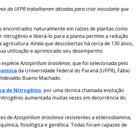
nio
da UFPR trabalharam décadas para criar inoculante que
os encontrados naturalmente em raízes de plantas como
ar nitrogênio e liberá-lo para a planta permite a redução
a agricultura. Ainda que descobertas há cerca de 130 anos,
 sua utilização e aprimorado seu desempenho.
à espécie
Azospirillum brasilense
, que foi selecionada pelo
química
da Universidade Federal do Paraná (UFPR), Fábio
, Hidevaldo Bueno Machado.
ica de Nitrogênio
, por uma técnica chamada evolução
r nitrogênio aumentada muitas vezes em decorrência do
tes de
Azospirillum brasilense
resistentes a etilenodiamina,
química, fisiológica e genética. Todas foram capazes de