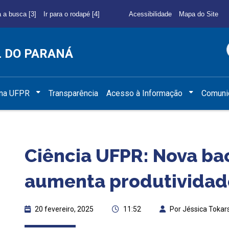
a a busca [3]
Ir para o rodapé [4]
Acessibilidade
Mapa do Site
L DO PARANÁ
 na UFPR
Transparência
Acesso à Informação
Comuni
Ciência UFPR: Nova ba
aumenta produtividad
20 fevereiro, 2025
11:52
Por Jéssica Tokar