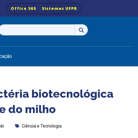
Office 365
Sistemas UFPR
Pesquisar
por:
cação
ctéria biotecnológica
e do milho
ski
Ciência e Tecnologia