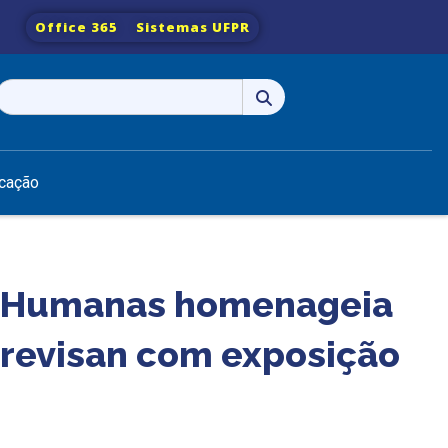
Office 365
Sistemas UFPR
Pesquisar
por:
cação
as Humanas homenageia
Trevisan com exposição