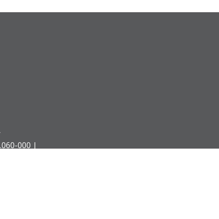
Á
.060-000 |
 Paraná - Desenvolvido pela AGTIC - Agência de Tecnologia da