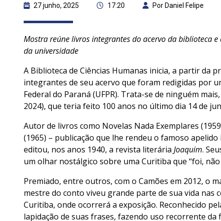
27 junho, 2025
17:20
Por Daniel Felipe
Mostra reúne livros integrantes do acervo da biblioteca e 
da universidade
A Biblioteca de Ciências Humanas inicia, a partir da
integrantes de seu acervo que foram redigidas por um
Federal do Paraná (UFPR). Trata-se de ninguém mais
2024), que teria feito 100 anos no último dia 14 de ju
Autor de livros como Novelas Nada Exemplares (1959),
(1965) – publicação que lhe rendeu o famoso apelido
editou, nos anos 1940, a revista literária
Joaquim
. Se
um olhar nostálgico sobre uma Curitiba que “foi, não
Premiado, entre outros, com o Camões em 2012, o mai
mestre do conto viveu grande parte de sua vida nas 
Curitiba, onde ocorrerá a exposição. Reconhecido pel
lapidação de suas frases, fazendo uso recorrente da 